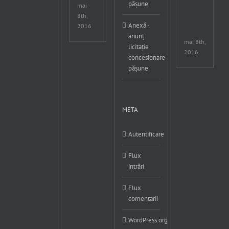
pășune
6-
mai
8
8th,
Mai
Anexă -
2016
201
anunț
mai 8th,
licitație
2016
concesionare
pășune
META
Autentificare
Flux
intrări
Flux
comentarii
WordPress.org