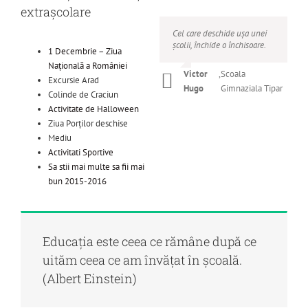
extrașcolare
Cel care deschide ușa unei
Educaţia este înaintarea din
Şcoala cea mai bună e aceea
școlii, închide o închisoare.
intuneric către lumină.
în care înveţi înainte de
1 Decembrie – Ziua
toate a învăţa.
Naţională a României
Allan
Victor
,
,
Scoala
Scoala
Excursie Arad
Nicolae
,
Scoala
Bloom
Hugo
Gimnaziala Tipar
Gimnaziala Tipar
Colinde de Craciun
Iorga
Gimnaziala Tipar
Activitate de Halloween
Ziua Porților deschise
Mediu
Activitati Sportive
Sa stii mai multe sa fii mai
bun 2015-2016
Educația este ceea ce rămâne după ce
uităm ceea ce am învățat în școală.
(Albert Einstein)