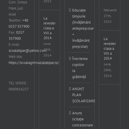
2015
Com. Sintea
Tipa
Mare, jud.
februarie
Educație
Arad
27th,
timpurie
La
Telefon:
+40
2015
(învățământ
revedere
0257 357900
clasa a
antepreșcolar
Fax:
0257
VIII a
+
2014
357900
La
învățământ
revedere
iunie
E-mail:
preșcolar)
clasa a
28th,
scoalatipar@yahoo.com
VIII a
2014
Web site:
2014
Înscrierea
https://scoalagimnazialatipar.ro/
iunie
copiilor
28th,
la
Cupa
2014
grădiniță
Crisius
concurs
TEL VERDE :
international
ANUNȚ
0800816257
editia
Cup
PLAN
a
Cris
ȘCOLARIZARE
XXXVII-
con
a
inte
6-
edit
Anunț
8
a
licitație
Mai
XXX
concesionare
2016
a