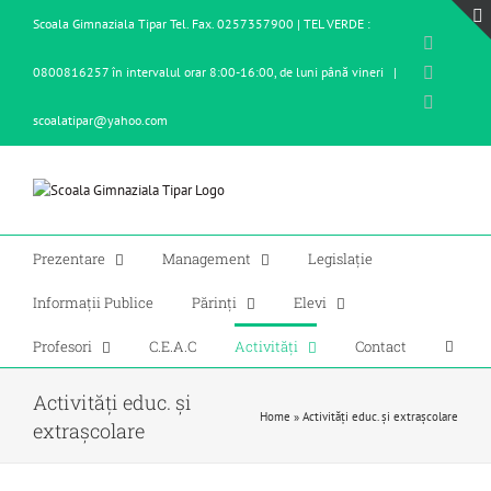
Skip
Scoala Gimnaziala Tipar Tel. Fax. 0257357900 | TEL VERDE :
to
Facebo
content
X
0800816257 în intervalul orar 8:00-16:00, de luni până vineri
|
YouTub
scoalatipar@yahoo.com
Prezentare
Management
Legislație
Informații Publice
Părinți
Elevi
Profesori
C.E.A.C
Activități
Contact
Activități educ. și
Home
»
Activități educ. și extrașcolare
extrașcolare