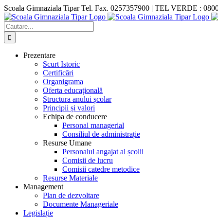
Skip
Scoala Gimnaziala Tipar Tel. Fax. 0257357900 | TEL VERDE : 0800816
to
Facebook
X
YouTube
content
Cautare...
Prezentare
Scurt Istoric
Certificări
Organigrama
Oferta educațională
Structura anului școlar
Principii și valori
Echipa de conducere
Personal managerial
Consiliul de administrație
Resurse Umane
Personalul angajat al școlii
Comisii de lucru
Comisii catedre metodice
Resurse Materiale
Management
Plan de dezvoltare
Documente Manageriale
Legislație