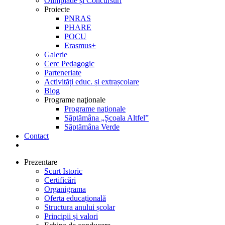
Olimpiade și Concursuri
Proiecte
PNRAS
PHARE
POCU
Erasmus+
Galerie
Cerc Pedagogic
Parteneriate
Activități educ. și extrașcolare
Blog
Programe naţionale
Programe naţionale
Săptămâna „Școala Altfel”
Săptămâna Verde
Contact
Prezentare
Scurt Istoric
Certificări
Organigrama
Oferta educațională
Structura anului școlar
Principii și valori