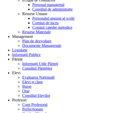
Echipa de conducere
Personal managerial
Consiliul de administrație
Resurse Umane
Personalul angajat al școlii
Comisii de lucru
Comisii catedre metodice
Resurse Materiale
Management
Plan de dezvoltare
Documente Manageriale
Legislație
Informații Publice
Părinți
Informații Utile Părinți
Consiliul Părinților
Elevi
Evaluarea Națională
Elevi și clase
Burse
Orar
Consiliul Elevilor
Profesori
Corp Profesoral
Perfecționare