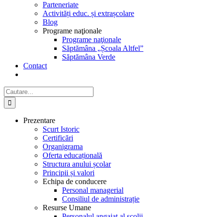
Parteneriate
Activități educ. și extrașcolare
Blog
Programe naţionale
Programe naţionale
Săptămâna „Școala Altfel”
Săptămâna Verde
Contact
Cautare...
Prezentare
Scurt Istoric
Certificări
Organigrama
Oferta educațională
Structura anului școlar
Principii și valori
Echipa de conducere
Personal managerial
Consiliul de administrație
Resurse Umane
Personalul angajat al școlii