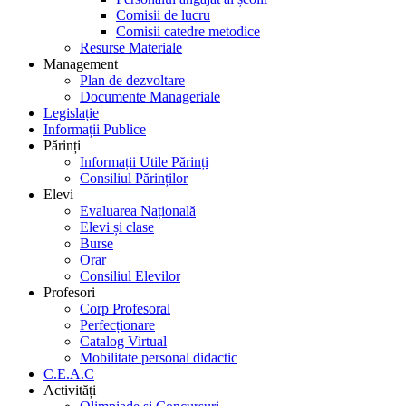
Comisii de lucru
Comisii catedre metodice
Resurse Materiale
Management
Plan de dezvoltare
Documente Manageriale
Legislație
Informații Publice
Părinți
Informații Utile Părinți
Consiliul Părinților
Elevi
Evaluarea Națională
Elevi și clase
Burse
Orar
Consiliul Elevilor
Profesori
Corp Profesoral
Perfecționare
Catalog Virtual
Mobilitate personal didactic
C.E.A.C
Activități