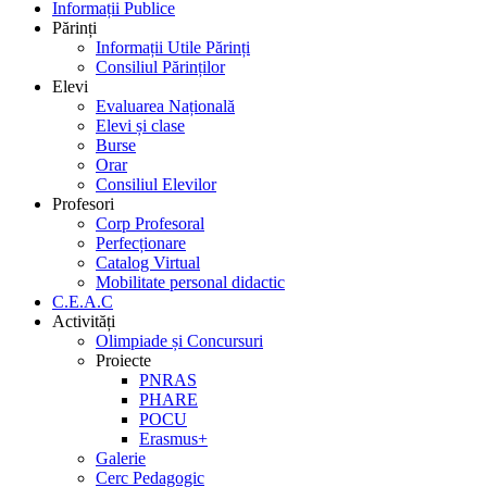
Informații Publice
Părinți
Informații Utile Părinți
Consiliul Părinților
Elevi
Evaluarea Națională
Elevi și clase
Burse
Orar
Consiliul Elevilor
Profesori
Corp Profesoral
Perfecționare
Catalog Virtual
Mobilitate personal didactic
C.E.A.C
Activități
Olimpiade și Concursuri
Proiecte
PNRAS
PHARE
POCU
Erasmus+
Galerie
Cerc Pedagogic