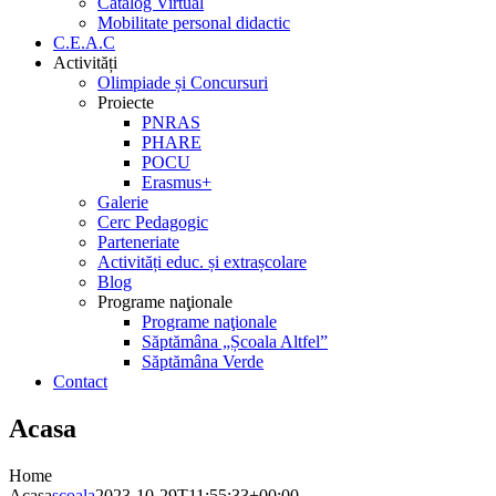
Catalog Virtual
Mobilitate personal didactic
C.E.A.C
Activități
Olimpiade și Concursuri
Proiecte
PNRAS
PHARE
POCU
Erasmus+
Galerie
Cerc Pedagogic
Parteneriate
Activități educ. și extrașcolare
Blog
Programe naţionale
Programe naţionale
Săptămâna „Școala Altfel”
Săptămâna Verde
Contact
Acasa
Home
Acasa
scoala
2023-10-29T11:55:33+00:00