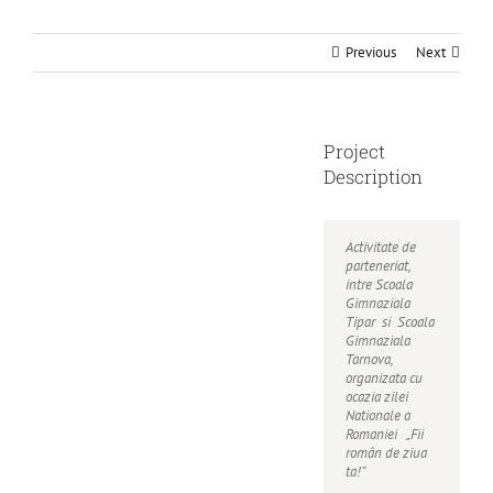
Previous
Next
Project
View
Larger
Description
Image
Activitate de
parteneriat,
intre Scoala
Gimnaziala
Tipar si Scoala
Gimnaziala
Tarnova,
organizata cu
ocazia zilei
Nationale a
Romaniei „Fii
român de ziua
ta!”