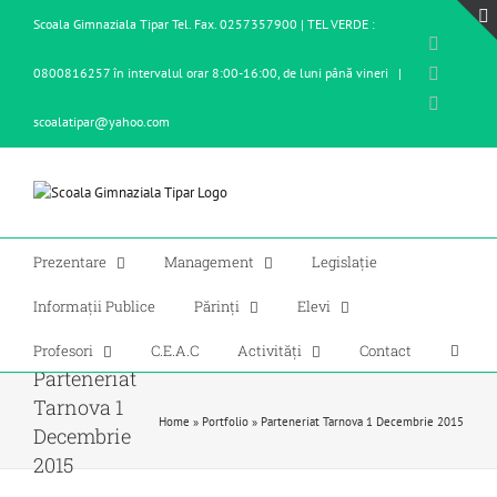
Skip
Scoala Gimnaziala Tipar Tel. Fax. 0257357900 | TEL VERDE :
to
Facebo
content
X
0800816257 în intervalul orar 8:00-16:00, de luni până vineri
|
YouTub
scoalatipar@yahoo.com
Prezentare
Management
Legislație
Informații Publice
Părinți
Elevi
Profesori
C.E.A.C
Activități
Contact
Parteneriat
Tarnova 1
Home
»
Portfolio
»
Parteneriat Tarnova 1 Decembrie 2015
Decembrie
2015