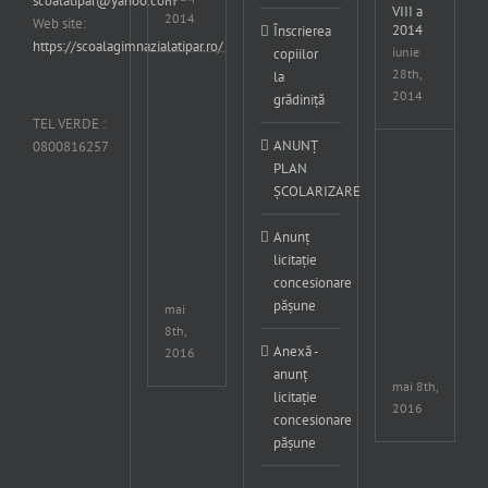
scoalatipar@yahoo.com
VIII a
2014
Web site:
2014
Înscrierea
https://scoalagimnazialatipar.ro/
iunie
copiilor
28th,
la
Cupa
2014
grădiniță
Crisius
concurs
TEL VERDE :
international
ANUNȚ
0800816257
editia
Cup
PLAN
a
Cris
ȘCOLARIZARE
XXXVII-
con
a
inte
6-
edit
Anunț
8
a
licitație
Mai
XXX
concesionare
2016
a
pășune
6-
mai
8
8th,
Mai
Anexă -
2016
201
anunț
mai 8th,
licitație
2016
concesionare
pășune