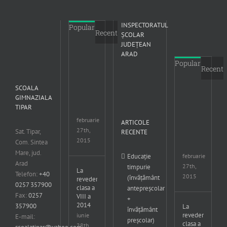
INSPECTORATUL
Popular
Recent
ŞCOLAR
JUDEŢEAN
ARAD
Înscrierea
Popular
în
Recent
învațământul
primar
SCOALA
Scoala
Însc
GIMNAZIALA
Gimnaziala
în
TIPAR
Tipar
înv
prim
februarie
ARTICOLE
Sco
27th,
Sat. Tipar,
RECENTE
Gim
2015
Com. Sintea
Tipa
Mare, jud.
februarie
Educație
Arad
27th,
timpurie
La
Telefon:
+40
2015
(învățământ
revedere
0257 357900
clasa a
antepreșcolar
Fax:
0257
VIII a
+
2014
357900
La
învățământ
revedere
iunie
E-mail:
preșcolar)
clasa a
28th,