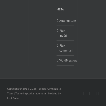
META
Autentificare
Flux
intrări
Flux
comentarii
WordPress.org
Copyright © 2013-
2026 | Scoala Gimnaziala
Facebook
X
You
Tipar | Toate drepturile rezervate | Modded by
Iosif Gajac