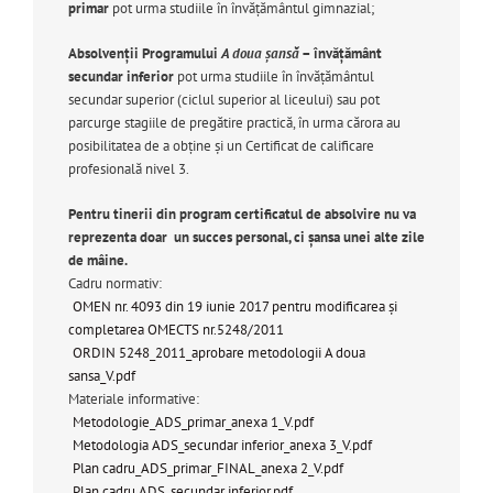
primar
pot urma studiile în învăţământul gimnazial;
Absolvenții Programului
A doua șansă
– învățământ
secundar inferior
pot urma studiile în învățământul
secundar superior (ciclul superior al liceului) sau pot
parcurge stagiile de pregătire practică, în urma cărora au
posibilitatea de a obține și un Certificat de calificare
profesională nivel 3.
Pentru tinerii din program certificatul de absolvire nu va
reprezenta doar un succes personal, ci şansa unei alte zile
de mâine.
Cadru normativ:
OMEN nr. 4093 din 19 iunie 2017 pentru modificarea și
completarea OMECTS nr.5248/2011
ORDIN 5248_2011_aprobare metodologii A doua
sansa_V.pdf
Materiale informative:
Metodologie_ADS_primar_anexa 1_V.pdf
Metodologia ADS_secundar inferior_anexa 3_V.pdf
Plan cadru_ADS_primar_FINAL_anexa 2_V.pdf
Plan cadru ADS_secundar inferior.pdf