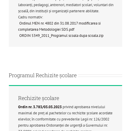
laboranţi, pedagogi, antrenori, mediatori şcolari, voluntari din
şcoală, din instituţii şi organizaţii partenere abilitate.
Cadru normativ:
Ordinul MEN nr. 4802 din 31.08.2017 modificarea si
completarea Metodologiei SDS.pdf
ORDIN 5349_2011_Programul scoala dupa scoala.zip
Programul Rechizite şcolare
Rechizite școlare
Ordin nr. 3.783/03.03.2023
privind aprobarea nivelului
maximal de preț al pachetelor cu rechizite școlare acordate
elevilor, în conformitate cu prevederile Legii nr. 126/2002
pentru aprobarea Ordonanţei de urgenţă a Guvernului nr.