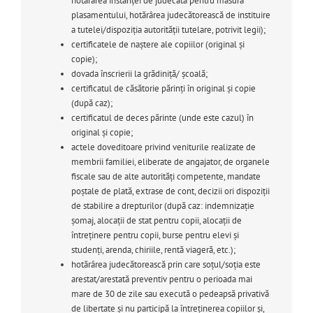
hotărârea instanței de judecată pentru măsura
plasamentului, hotărârea judecătorească de instituire
a tutelei/dispoziția autorității tutelare, potrivit legii);
certificatele de naștere ale copiilor (original și
copie);
dovada înscrierii la grădiniță/ școală;
certificatul de căsătorie părinți în original și copie
(după caz);
certificatul de deces părinte (unde este cazul) în
original și copie;
actele doveditoare privind veniturile realizate de
membrii familiei, eliberate de angajator, de organele
fiscale sau de alte autorități competente, mandate
poștale de plată, extrase de cont, decizii ori dispoziții
de stabilire a drepturilor (după caz: indemnizație
șomaj, alocații de stat pentru copii, alocații de
întreținere pentru copii, burse pentru elevi și
studenți, arenda, chiriile, rentă viageră, etc.);
hotărârea judecătorească prin care soțul/soția este
arestat/arestată preventiv pentru o perioada mai
mare de 30 de zile sau execută o pedeapsă privativă
de libertate și nu participă la întreținerea copiilor și,