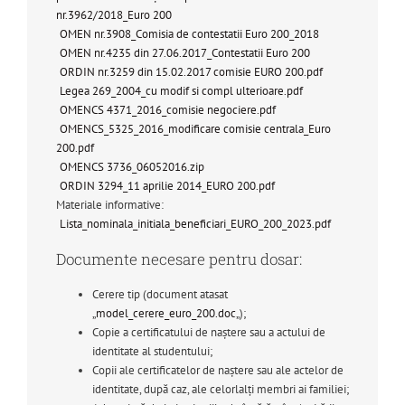
nr.3962/2018_Euro 200
OMEN nr.3908_Comisia de contestatii Euro 200_2018
OMEN nr.4235 din 27.06.2017_Contestatii Euro 200
ORDIN nr.3259 din 15.02.2017 comisie EURO 200.pdf
Legea 269_2004_cu modif si compl ulterioare.pdf
OMENCS 4371_2016_comisie negociere.pdf
OMENCS_5325_2016_modificare comisie centrala_Euro
200.pdf
OMENCS 3736_06052016.zip
ORDIN 3294_11 aprilie 2014_EURO 200.pdf
Materiale informative:
Lista_nominala_initiala_beneficiari_EURO_200_2023.pdf
Documente necesare pentru dosar:
Cerere tip (document atasat
„
model_cerere_euro_200.doc
„);
Copie a certificatului de naștere sau a actului de
identitate al studentului;
Copii ale certificatelor de naștere sau ale actelor de
identitate, după caz, ale celorlalți membri ai familiei;