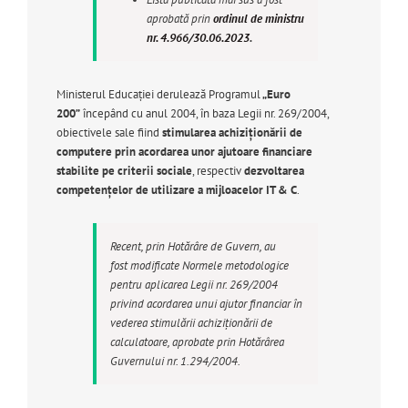
aprobată prin
ordinul de ministru
nr. 4.966/30.06.2023
.
Ministerul Educației derulează Programul
„Euro
200”
începând cu anul 2004, în baza Legii nr. 269/2004,
obiectivele sale fiind
stimularea achiziţionării de
computere prin acordarea unor ajutoare financiare
stabilite pe criterii sociale
, respectiv
dezvoltarea
competenţelor de utilizare a mijloacelor IT & C
.
Recent, prin Hotărâre de Guvern, au
fost modificate Normele metodologice
pentru aplicarea Legii nr. 269/2004
privind acordarea unui ajutor financiar în
vederea stimulării achiziționării de
calculatoare, aprobate prin Hotărârea
Guvernului nr. 1.294/2004.