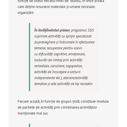
funcţie de orarul fiecărui nivel de studiu), în orice școală
care deține resursele materiale și umane necesare
organizării.
În învăţământul primar
, programul SDS
cuprinde activităţi cu sprijin specializat
(supraveghere şi îndrumare în efectuarea
temelor, recuperare pentru elevii
cu dificultăţi cognitive, emoţionale,
tulburări de limbaj prin activităţi
remediale, consiliere, logopedice,
activităţi de încurajare a lecturii
independente etc.), ateliere/activităţi
tematice şi alte activităţi de tip recreativ.
Fiecare şcoală, în funcţie de grupul-ţintă, constituie module
de pachete de activităţi prin combinarea activităţilor
menţionate mai sus.