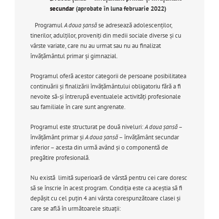
secundar
(aprobate în luna februarie 2022)
Programul
A doua
şansă
se adresează adolescenţilor,
tinerilor, adulţilor, proveniţi din medii sociale diverse şi cu
vârste variate, care nu au urmat sau nu au finalizat
învăţământul primar și gimnazial.
Programul oferă acestor categorii de persoane posibilitatea
continuării şi finalizării învățământului obligatoriu fără a fi
nevoite să-şi întrerupă eventualele activităţi profesionale
sau familiale în care sunt angrenate.
Programul este structurat pe două niveluri:
A doua şansă
–
învăţământ primar şi
A doua şansă
– învăţământ secundar
inferior – acesta din urmă având şi o componentă de
pregătire profesională.
Nu există limită superioară de vârstă pentru cei care doresc
să se înscrie în acest program. Condiţia este ca aceştia să fi
depăşit cu cel puțin 4 ani vârsta corespunzătoare clasei și
care se află în următoarele situații: