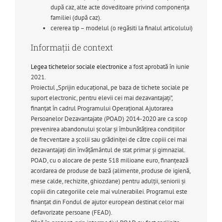
după caz, alte acte doveditoare privind componența
familiei (după caz).
cererea tip – modelul (o regăsiti la finalul articolului)
Informații de context
Legea tichetelor sociale electronice
a fost aprobată în iunie
2021.
Proiectul „Sprijin educațional, pe baza de tichete sociale pe
suport electronic, pentru elevii cei mai dezavantajați”,
finanțat în cadrul Programului Operațional Ajutorarea
Persoanelor Dezavantajate (POAD) 2014-2020 are ca scop
prevenirea abandonului școlar și îmbunătățirea condițiilor
de frecventare a școlii sau grădiniței de către copiii cei mai
dezavantajați din învățământul de stat primar și gimnazial.
POAD, cu o alocare de peste 518 milioane euro, finanțează
acordarea de produse de bază (alimente, produse de igienă,
mese calde, rechizite, ghiozdane) pentru adulții, seniorii și
copiii din categoriile cele mai vulnerabilei. Programul este
finanțat din Fondul de ajutor european destinat celor mai
defavorizate persoane (FEAD).