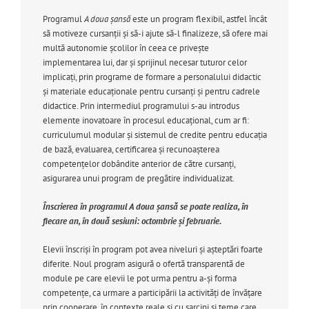
Programul
A doua șansă
este un program flexibil, astfel încât
să motiveze cursanţii şi să-i ajute să-l finalizeze, să ofere mai
multă autonomie şcolilor în ceea ce priveşte
implementarea lui, dar şi sprijinul necesar tuturor celor
implicaţi, prin programe de formare a personalului didactic
şi materiale educaţionale pentru cursanţi şi pentru cadrele
didactice. Prin intermediul programului s-au introdus
elemente inovatoare în procesul educaţional, cum ar fi:
curriculumul modular şi sistemul de credite pentru educaţia
de bază, evaluarea, certificarea şi recunoaşterea
competenţelor dobândite anterior de către cursanţi,
asigurarea unui program de pregătire individualizat.
Înscrierea în programul A doua şansă se poate realiza, în
fiecare an, în două sesiuni: octombrie şi februarie.
Elevii înscrişi în program pot avea niveluri şi aşteptări foarte
diferite. Noul program asigură o ofertă transparentă de
module pe care elevii le pot urma pentru a-şi forma
competenţe, ca urmare a participării la activităţi de învăţare
prin cooperare, în contexte reale şi cu sarcini şi teme care