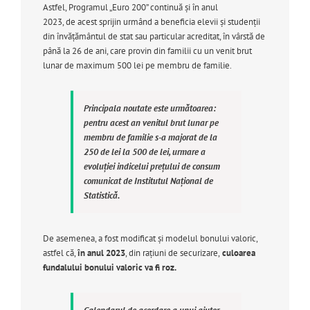
Astfel, Programul „Euro 200” continuă și în anul
2023, de acest sprijin urmând a beneficia elevii și studenții
din învățământul de stat sau particular acreditat, în vârstă de
până la 26 de ani, care provin din familii cu un venit brut
lunar de maximum 500 lei pe membru de familie.
Principala noutate este următoarea:
pentru acest an venitul brut lunar pe
membru de familie s-a majorat de la
250 de lei la 500 de lei, urmare a
evoluției indicelui prețului de consum
comunicat de Institutul Național de
Statistică.
De asemenea, a fost modificat și modelul bonului valoric,
astfel că,
în anul 2023
, din rațiuni de securizare,
culoarea
fundalului bonului valoric va fi roz.