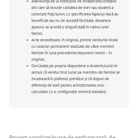
Adeverință de la instituțiile de învățământ/unitățile
din care să rezulte calitatea de elev sau student a
celorlalți frați/surori, cu specificarea faptului dacă au
beneficiat sau nu de această facilitate, deoarece
ajutorul se acordă o singură dată în cadrul unei
familii;
Acte doveditoare, în original, privind veniturile brute
cu caracter permanent realizate de către membrii
familiei în luna precedenta depunerii cererii – în
original;
Declarația pe propria răspundere a studentului/ei în
sensul că venitul brut lunar pe membru de familie se
încadrează în plafonul prevăzut și că dispun de
diferența de bani pentru achiziționarea unui
calculator cu o configurație minimă standard;
Proiect acordare burse de performanţă, de