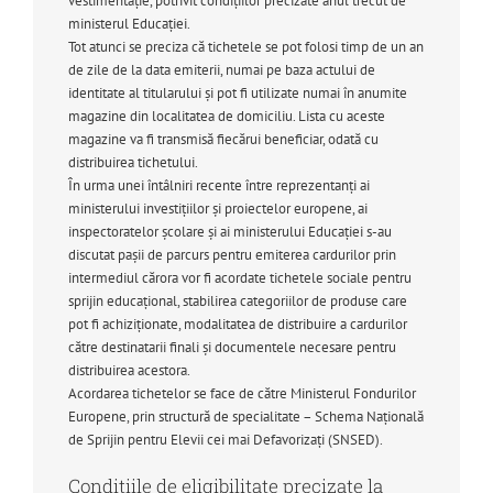
vestimentație, potrivit condițiilor precizate anul trecut de
ministerul Educației.
Tot atunci se preciza că tichetele se pot folosi timp de un an
de zile de la data emiterii, numai pe baza actului de
identitate al titularului și pot fi utilizate numai în anumite
magazine din localitatea de domiciliu. Lista cu aceste
magazine va fi transmisă fiecărui beneficiar, odată cu
distribuirea tichetului.
În urma unei întâlniri recente între reprezentanți ai
ministerului investițiilor și proiectelor europene, ai
inspectoratelor școlare și ai ministerului Educației s-au
discutat pașii de parcurs pentru emiterea cardurilor prin
intermediul cărora vor fi acordate tichetele sociale pentru
sprijin educațional, stabilirea categoriilor de produse care
pot fi achiziționate, modalitatea de distribuire a cardurilor
către destinatarii finali și documentele necesare pentru
distribuirea acestora.
Acordarea tichetelor se face de către Ministerul Fondurilor
Europene, prin structură de specialitate – Schema Naţională
de Sprijin pentru Elevii cei mai Defavorizaţi (SNSED).
Condițiile de eligibilitate precizate la