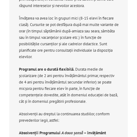
răspund intereselor şi nevoilor acestora.
Învăţarea va avea loc în grupuri mici (8-15 elevi în fiecare
clasă). Cursurile se pot desfăşura după mai multe variante de
orar (în timpul săptămânii după-amiaza sau seara, sâmbăta
sau în timpul vacanţelor şcolare etc.) în funcţie de
posibilităţile cursanţilor şi ale cadrelor didactice. Sunt
planificate ore pentru consultaţii individuale la dispoziţia
elevilor.
Programul are o durată flexibilă.
Durata medie de
şcolarizare (de 2 ani pentru învățământul primar, respectiv
de 4 ani pentru învățământul secundar inferior) se poate
micşora pentru fiecare elev în parte, în funcţie de
competenţele dovedite, atât în domeniul educaţiei de bază,
cât şi în domeniul pregătirii profesionale.
Absolvenţii au dreptul la continuarea studiilor, conform
prevederilor legii, astfel:
Absolvenții Programului
A doua șansă
– învățământ