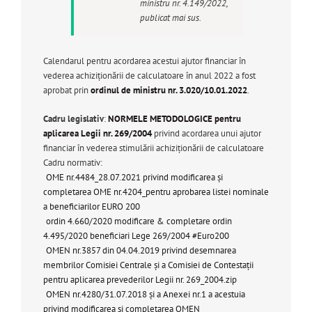
ministru nr. 4.149/2022,
publicat mai sus.
Calendarul pentru acordarea acestui ajutor financiar în
vederea achiziționării de calculatoare în anul 2022 a fost
aprobat prin
ordinul de ministru nr. 3.020/10.01.2022
.
Cadru legislativ
:
NORMELE METODOLOGICE pentru
aplicarea Legii nr. 269/2004
privind acordarea unui ajutor
financiar în vederea stimulării achiziționării de calculatoare
Cadru normativ:
OME nr.4484_28.07.2021 privind modificarea și
completarea OME nr.4204_pentru aprobarea listei nominale
a beneficiarilor EURO 200
ordin 4.660/2020 modificare & completare ordin
4.495/2020 beneficiari Lege 269/2004 #Euro200
OMEN nr.3857 din 04.04.2019 privind desemnarea
membrilor Comisiei Centrale şi a Comisiei de Contestaţii
pentru aplicarea prevederilor Legii nr. 269_2004.zip
OMEN nr.4280/31.07.2018 și a Anexei nr.1 a acestuia
privind modificarea și completarea OMEN