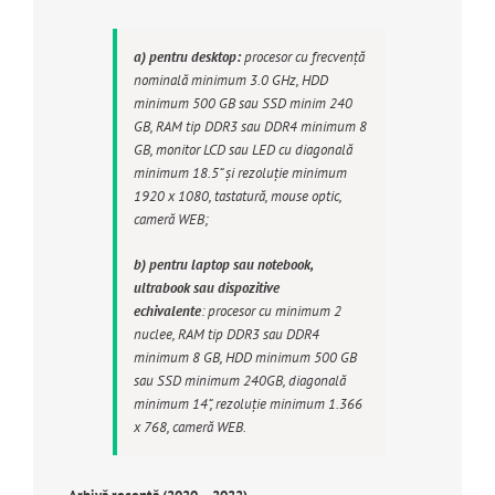
a) pentru desktop:
procesor cu frecvență
nominală minimum 3.0 GHz, HDD
minimum 500 GB sau SSD minim 240
GB, RAM tip DDR3 sau DDR4 minimum 8
GB, monitor LCD sau LED cu diagonală
minimum 18.5“ și rezoluție minimum
1920 x 1080, tastatură, mouse optic,
cameră WEB;
b) pentru laptop sau notebook,
ultrabook sau dispozitive
echivalente
: procesor cu minimum 2
nuclee, RAM tip DDR3 sau DDR4
minimum 8 GB, HDD minimum 500 GB
sau SSD minimum 240GB, diagonală
minimum 14“, rezoluție minimum 1.366
x 768, cameră WEB.