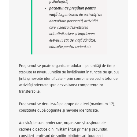
psihologică)
pachetul de pregătire pentru
viaţă
(organizarea de activităţi de
dezvoltare personală, activităţi
care vizează dezvoltarea
atitudinii active şi implicarea
elevului, stil de viaţă sănătos,
educaţie pentru carieră etc.
Programul se poate organiza modular – pe unităţi de timp
stabilite la nivelul unităţii de învăţământ în funcţie de grupul
ţintă şi nevoile identificate – prin combinarea pachetelor de
activităţi orientate spre dezvoltarea competenţelor
transferabile.
Programul se derulează pe grupe de elevi (maximum 12),
constituite după opţiunile şi nevoile identificate.
Activităţile sunt proiectate, organizate şi susţinute de
cadrele didactice din învăţământul primar şi secundar,
consilieri, profesori de sprijin, bibliotecari, logopezi,