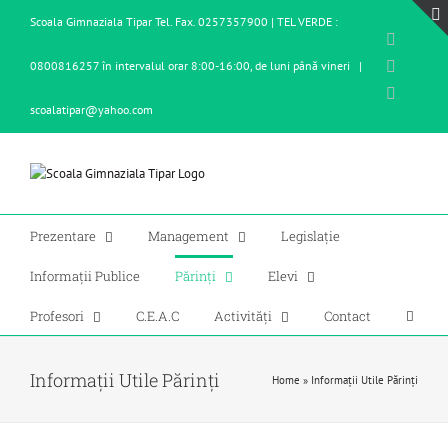
Skip
Scoala Gimnaziala Tipar Tel. Fax. 0257357900 | TEL VERDE :
to
Facebo
content
X
0800816257 în intervalul orar 8:00-16:00, de luni până vineri
|
YouTub
scoalatipar@yahoo.com
Prezentare
Management
Legislație
Informații Publice
Părinți
Elevi
Profesori
C.E.A.C
Activități
Contact
Informații Utile Părinți
Home
»
Informații Utile Părinți