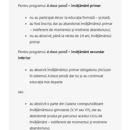
Pentru programul
A doua şansă
– învăţământ primar
:
nu au participat deloc la educaţia formală – şcolară;
au fost înscrişi, dar au abandonat învăţământul primar
– indiferent de momentul şi motivele abandonului;
nu au absolvit, până la vârsta de 14 ani, învăţământul
primar.
Pentru programul
A doua şansă
– învăţământ secundar
inferior
:
au absolvit învăţământul primar obligatoriu (inclusiv
în sistemul
A doua şansă
) dar nu şi-au continuat
educaţia mai departe
sau:
au absolvit o parte din clasele corespunzătoare
învăţământului gimnazial (V, VI sau VII), dar au
abandonat şcoala pe parcursul acestui ciclu de
învăţământ – indiferent de momentul şi motivele
abandonului.