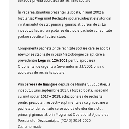
33/2001 privind acordarea de rechizite şcolare
În vederea stimulării prezenței la școală, în anul 2002 a
fost lansat
Programul Rechizite şcolare,
adresat elevilor din
învăţământul de stat, primar şi gimnazial, cursuri de zi. La
începutul fiecărui an școlar se distribuie pachete cu rechizite
școlare specifice fiecărei clase.
Componenţa pachetelor de rechizite şcolare care se acordă
elevilor se stabilește în baza Metodologiei de aplicare a
prevederilor
Legii nr. 126/2002
pentru aprobarea
Ordonanţei de urgenţă a Guvernului nr. 33/2001 privind
acordarea de rechizite şcolare.
Prin
cererea de finanțare
depusă de Ministerul Educației, la
începutul lunii septembrie 2017, a fost aprobată,
începând
cu anul școlar 2017 – 2018
, achiziționarea de rechizite
pentru preșcolari, respectiv suplimentarea cu ghiozdane a
pachetelor de rechizite ce se acordă elevilor din ciclul
primar și gimnazial, prin Programul Operațional Ajutorarea
Persoanelor Dezavantajate (POAD) 2014-2020,
Cadru normativ: