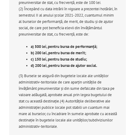
preuniversitar de stat, cu frecvență, este de 100 lei.
(2)
Începând cu data intrării în vigoare a prezentei hotărâri, în
semestrul II al anului școlar 2021-2022, cuantumul minim
al burselor de performanță, de merit, de studiu și de ajutor
social, de care pot beneficia elevii din învățământul
preuniversitar de stat, cu frecvență, este de:
a)
500 lei, pentru bursa de performanță;
b)
200 lei, pentru bursa de merit;
c)
150 lei, pentru bursa de studiu;
d)
200 lei, pentru bursa de ajutor social.
(3)
Bursele se asigură din bugetele locale ale unităților
administrativ-teritoriale de care aparțin unitățile de
învățământ preuniversitar și din sume defalcate din taxa pe
valoare adăugată, aprobate anual prin legea bugetului de
stat cu această destinație.
(4)
Autoritățile deliberative ale
administrației publice locale pot stabili un cuantum mai
mare al burselor, cu încadrare în sumele aprobate cu această
destinație în bugetele locale ale unităților/subdiviziunilor
administrativ-teritoriale.