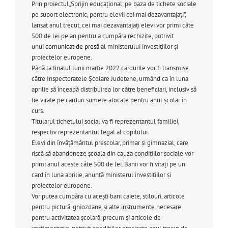
Prin proiectul„Sprijin educațional, pe baza de tichete sociale
pe suport electronic, pentru elevii cei mai dezavantajați”,
lansat anul trecut, cei mai dezavantajați elevi vor primi câte
500 de lei pe an pentru a cumpăra rechizite, potrivit
unui
comunicat de presă
al ministerului investițiilor și
proiectelor europene.
Până la finalul lunii martie 2022 cardurile vor fi transmise
către Inspectoratele Școlare Județene, urmând ca în luna
aprilie să înceapă distribuirea lor către beneficiari, inclusiv să
fie virate pe carduri sumele alocate pentru anul școlar în
curs.
Titularul tichetului social va fi reprezentantul familiei,
respectiv reprezentantul legal al copilului.
Elevi din învățământul preșcolar, primar și gimnazial, care
riscă să abandoneze școala din cauza condițiilor sociale vor
primi anul aceste câte 500 de lei. Banii vor fi virați pe un
card în luna aprilie, anunță ministerul investițiilor și
proiectelor europene.
Vor putea cumpăra cu acești bani caiete, stilouri, articole
pentru pictură, ghiozdane și alte instrumente necesare
pentru activitatea școlară, precum și articole de