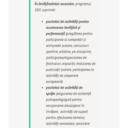
În învăţământul secundar
, programul
SDS cuprinde:
pachetul de activităţi pentru
accelerarea învăţării şi
performanţă
(pregătirea pentru
participarea la competiţii şi
olimpiade şcolare, concursuri
sportive, artistice, pe discipline,
participarea/organizarea de
festivaluri, expoziţii, realizarea de
publicaţii şcolare, participarea la
activităţi de cooperare
europeană)
pachetul de
activităţi de
sprijin
(asigurarea de asistenţă
psihopedagogică pentru
recuperarea decalajelor în
învăţare, activităţi de suport
pentru efectuarea temelor,
activităţi remediale, consiliere