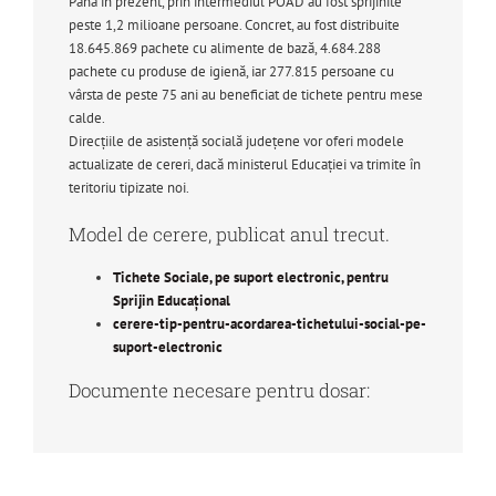
Până în prezent, prin intermediul POAD au fost sprijinite
peste 1,2 milioane persoane. Concret, au fost distribuite
18.645.869 pachete cu alimente de bază, 4.684.288
pachete cu produse de igienă, iar 277.815 persoane cu
vârsta de peste 75 ani au beneficiat de tichete pentru mese
calde.
Direcțiile de asistență socială județene vor oferi modele
actualizate de cereri, dacă ministerul Educației va trimite în
teritoriu tipizate noi.
Model de cerere, publicat anul trecut.
Tichete Sociale, pe suport electronic, pentru
Sprijin Educațional
cerere-tip-pentru-acordarea-tichetului-social-pe-
suport-electronic
Documente necesare pentru dosar: