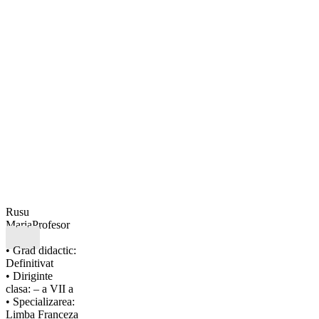
Rusu
Maria
Profesor
• Grad didactic:
Definitivat
• Diriginte
clasa: – a VII a
• Specializarea:
Limba Franceza