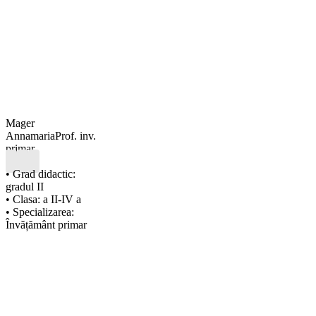
Mager
Annamaria
Prof. inv.
primar
• Grad didactic:
gradul II
• Clasa: a II-IV a
• Specializarea:
Învățământ primar