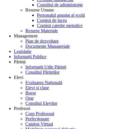
Consiliul de administrație
Resurse Umane
Personalul angajat al școlii
Comisii de lucru
Comisii catedre metodice
Resurse Materiale
Management
Plan de dezvoltare
Documente Manageriale
Legislație
Informații Publice
Părinți
Informații Utile Părinți
Consiliul Părinților
Elevi
Evaluarea Națională
Elevi și clase
Burse
Orar
Consiliul Elevilor
Profesori
Corp Profesoral
Perfecționare
Catalog Virtual