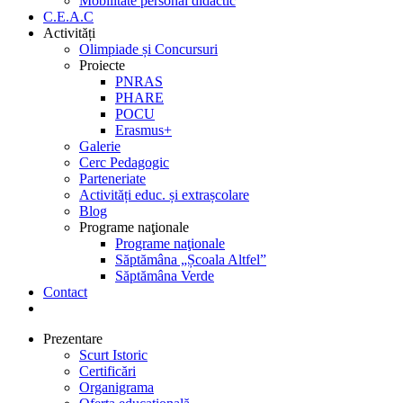
Mobilitate personal didactic
C.E.A.C
Activități
Olimpiade și Concursuri
Proiecte
PNRAS
PHARE
POCU
Erasmus+
Galerie
Cerc Pedagogic
Parteneriate
Activități educ. și extrașcolare
Blog
Programe naţionale
Programe naţionale
Săptămâna „Școala Altfel”
Săptămâna Verde
Contact
Prezentare
Scurt Istoric
Certificări
Organigrama