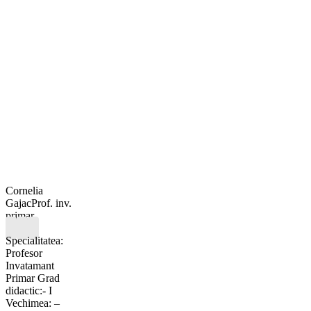
Cornelia
Gajac
Prof. inv.
primar
Specialitatea:
Profesor
Invatamant
Primar Grad
didactic:- I
Vechimea: –