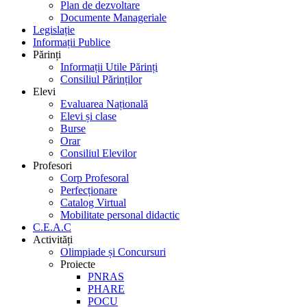
Plan de dezvoltare
Documente Manageriale
Legislație
Informații Publice
Părinți
Informații Utile Părinți
Consiliul Părinților
Elevi
Evaluarea Națională
Elevi și clase
Burse
Orar
Consiliul Elevilor
Profesori
Corp Profesoral
Perfecționare
Catalog Virtual
Mobilitate personal didactic
C.E.A.C
Activități
Olimpiade și Concursuri
Proiecte
PNRAS
PHARE
POCU