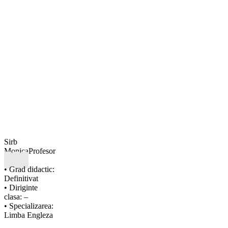
Sirb
Monica
Profesor
• Grad didactic:
Definitivat
• Diriginte
clasa: –
• Specializarea:
Limba Engleza