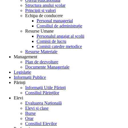
Oferta educațională
Structura anului școlar
Principii și valori
Echipa de conducere
Personal managerial
Consiliul de administrație
Resurse Umane
Personalul angajat al școlii
Comisii de lucru
Comisii catedre metodice
Resurse Materiale
Management
Plan de dezvoltare
Documente Manageriale
Legislație
Informații Publice
Părinți
Informații Utile Părinți
Consiliul Părinților
Elevi
Evaluarea Națională
Elevi și clase
Burse
Orar
Consiliul Elevilor