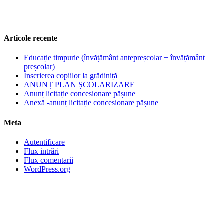
Articole recente
Educație timpurie (învățământ antepreșcolar + învățământ
preșcolar)
Înscrierea copiilor la grădiniță
ANUNȚ PLAN ȘCOLARIZARE
Anunț licitație concesionare pășune
Anexă -anunț licitație concesionare pășune
Meta
Autentificare
Flux intrări
Flux comentarii
WordPress.org