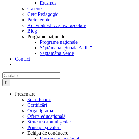
Erasmus+
Galerie
Cerc Pedagogic
Parteneriate
Activități educ. și extrașcolare
Blog
Programe naţionale
Programe naţionale
Săptămâna „Școala Altfel”
Săptămâna Verde
Contact
Cautare...
Prezentare
Scurt Istoric
Certificări
Organigrama
Oferta educațională
Structura anului școlar
Principii și valori
Echipa de conducere
Personal managerial