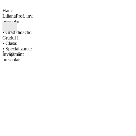
Hanc
Liliana
Prof. inv.
prescolar
• Grad didactic:
Gradul I
• Clasa:
• Specializarea:
Învățământ
prescolar