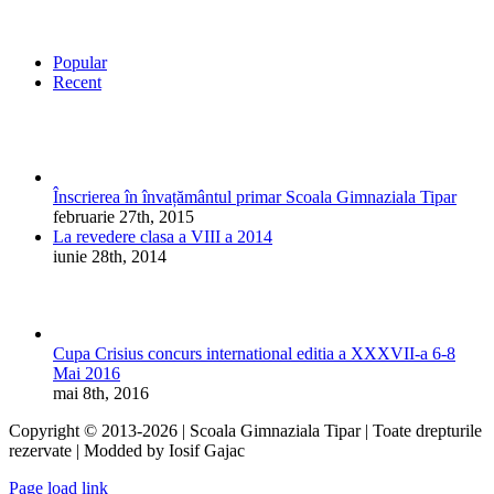
Popular
Recent
Înscrierea în învațământul primar Scoala Gimnaziala Tipar
februarie 27th, 2015
La revedere clasa a VIII a 2014
iunie 28th, 2014
Cupa Crisius concurs international editia a XXXVII-a 6-8
Mai 2016
mai 8th, 2016
Copyright © 2013-
2026 | Scoala Gimnaziala Tipar | Toate drepturile
rezervate | Modded by Iosif Gajac
Facebook
X
YouTube
Toggle
Page load link