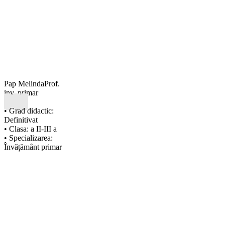
Pap Melinda
Prof.
inv. primar
• Grad didactic:
Definitivat
• Clasa: a II-III a
• Specializarea:
Învățământ primar