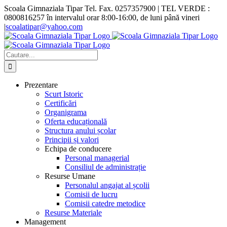
Skip
Scoala Gimnaziala Tipar Tel. Fax. 0257357900 | TEL VERDE :
to
0800816257 în intervalul orar 8:00-16:00, de luni până vineri
content
|
scoalatipar@yahoo.com
Facebook
X
YouTube
Cautare...
Prezentare
Scurt Istoric
Certificări
Organigrama
Oferta educațională
Structura anului școlar
Principii și valori
Echipa de conducere
Personal managerial
Consiliul de administrație
Resurse Umane
Personalul angajat al școlii
Comisii de lucru
Comisii catedre metodice
Resurse Materiale
Management