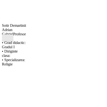
Sotir Demartinii
Adrian
Gabriel
Profesor
• Grad didactic:
Gradul I
• Diriginte
clasa:
• Specializarea:
Religie