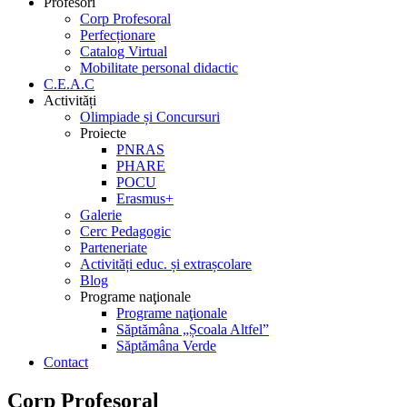
Profesori
Corp Profesoral
Perfecționare
Catalog Virtual
Mobilitate personal didactic
C.E.A.C
Activități
Olimpiade și Concursuri
Proiecte
PNRAS
PHARE
POCU
Erasmus+
Galerie
Cerc Pedagogic
Parteneriate
Activități educ. și extrașcolare
Blog
Programe naţionale
Programe naţionale
Săptămâna „Școala Altfel”
Săptămâna Verde
Contact
Corp Profesoral