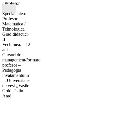
/ Profesor
Specialitatea:
Profesor
Matematica /
Tehnologica
Grad didactic:-
II
Vechimea: – 12
ani
Cursuri de
management/formare:
profesor –
Pedagogia
invatamantului
–, Universitatea
de vest ,,Vasile
Goldis” din
Arad