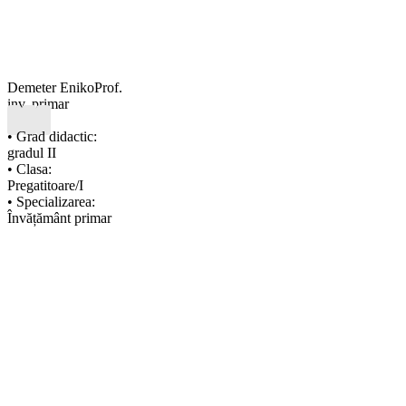
Demeter Eniko
Prof.
inv. primar
• Grad didactic:
gradul II
• Clasa:
Pregatitoare/I
• Specializarea:
Învățământ primar