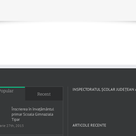
INSPECTORATUL ŞCOLAR JUDEŢEAN
Popular
Recent
Înscrierea în învațământul
primar Scoala Gimnaziala
Tipar
ARTICOLE RECENTE
arie 27th, 2015