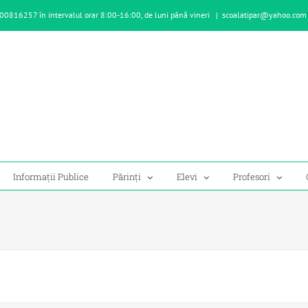
00816257 în intervalul orar 8:00-16:00, de luni până vineri
|
scoalatipar@yahoo.com
Informații Publice
Părinți
Elevi
Profesori