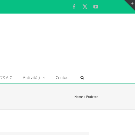
Facebook
X
YouTube
C.E.A.C
Activități
Contact
Home
»
Proiecte