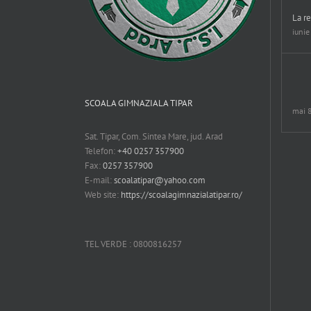
La re
iunie
SCOALA GIMNAZIALA TIPAR
mai 
Sat. Tipar, Com. Sintea Mare, jud. Arad
Telefon:
+40 0257 357900
Fax:
0257 357900
E-mail:
scoalatipar@yahoo.com
Web site:
https://scoalagimnazialatipar.ro/
TEL VERDE : 0800816257