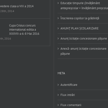
Educație timpurie (învățământ
vedere clasa a VIII a 2014
antepreșcolar + învățământ preșcola
 28th, 2014
Înscrierea copiilor la grădiniță
Cupa Crisius concurs
ANUNȚ PLAN ȘCOLARIZARE
international editia a
XXXVII-a 6-8 Mai 2016
Anunț licitație concesionare pășune
8th, 2016
Anexă -anunț licitație concesionare
pășune
META
Autentificare
Flux intrări
Flux comentarii