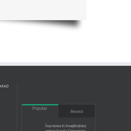
 ARAD
Popular
Recent
Înscrierea în învațământul
primar Scoala Gimnaziala