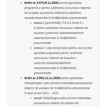
Ordin nr. 5.975/9.11.2020
privind aprobarea
programelor pentru susţinerea concursului naţional
de ocupare a posturilor didactice/catedrelor
vacante/rezervate în învăţământul preuniversitar
Anexa 1
[
arhivă RAR
]:
P R O G R A M E L
E pentru susţinerea concursului naţional de
ocupare a posturilor didactice/catedrelor
vacante/rezervate în învăţământul
preuniversitar
Anexa 2
:
Lista disciplinelor pentru care au fost
aprobate programele pentru susținerea
concursului național de ocupare a
posturilor didactice/catedrelor
vacante/rezervate în învăţământul
preuniversitar
Ordin nr. 5.991/11.11.2020
pentru aprobarea
Metodologiei-cadru privind mobilitatea personalului
didactic de predare din învățământul preuniversitar
în anul școlar 2021 – 2022
Anexă
:
Metodologia-cadru privind mobilitatea
personalului didactic de predare din