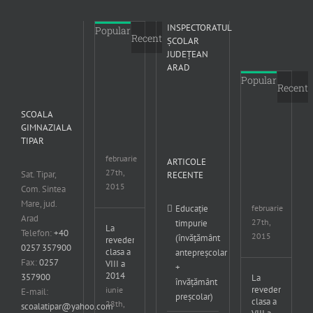
INSPECTORATUL
Popular
Recent
ŞCOLAR
JUDEŢEAN
ARAD
Înscrierea
Popular
în
Recent
învațământul
primar
SCOALA
Scoala
Însc
GIMNAZIALA
Gimnaziala
în
TIPAR
Tipar
înv
prim
februarie
ARTICOLE
Sco
27th,
Sat. Tipar,
RECENTE
Gim
2015
Com. Sintea
Tipa
Mare, jud.
februarie
Educație
Arad
27th,
timpurie
La
Telefon:
+40
2015
(învățământ
revedere
0257 357900
clasa a
antepreșcolar
Fax:
0257
VIII a
+
2014
357900
La
învățământ
revedere
iunie
E-mail:
preșcolar)
clasa a
28th,
scoalatipar@yahoo.com