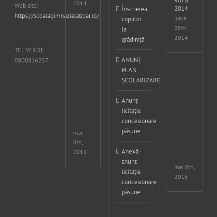
VIII a
2014
Web site:
2014
Înscrierea
https://scoalagimnazialatipar.ro/
iunie
copiilor
28th,
la
Cupa
2014
grădiniță
Crisius
concurs
TEL VERDE :
international
ANUNȚ
0800816257
editia
Cup
PLAN
a
Cris
ȘCOLARIZARE
XXXVII-
con
a
inte
6-
edit
Anunț
8
a
licitație
Mai
XXX
concesionare
2016
a
pășune
6-
mai
8
8th,
Mai
Anexă -
2016
201
anunț
mai 8th,
licitație
2016
concesionare
pășune