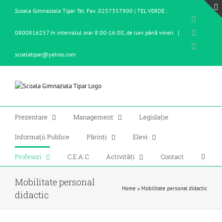
Skip
Scoala Gimnaziala Tipar Tel. Fax. 0257357900 | TEL VERDE :
to
Facebo
content
X
0800816257 în intervalul orar 8:00-16:00, de luni până vineri
|
YouTub
scoalatipar@yahoo.com
Prezentare
Management
Legislație
Informații Publice
Părinți
Elevi
Profesori
C.E.A.C
Activități
Contact
Mobilitate personal
Home
»
Mobilitate personal didactic
didactic