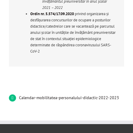
învățământul preuniversitar în anul școlar
2021 – 2022
Ordin nr. 5.574/17.09.2020
privind organizarea şi
desfăşurarea concursurilor de ocupare a posturilor
didactice/catedrelor care se vacantează pe parcursul
anului şcolar în unităţile de învăţământ preuniversitar
de stat în contextul situaţiei epidemiologice
determinate de răspândirea coronavirusului SARS-
CoV-2
Calendar-mobilitatea-personalului-didactic-2022-2023